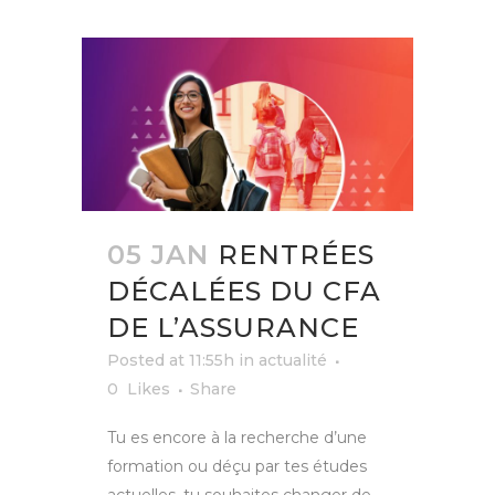
05 JAN
RENTRÉES
DÉCALÉES DU CFA
DE L’ASSURANCE
Posted at 11:55h
in
actualité
0
Likes
Share
Tu es encore à la recherche d’une
formation ou déçu par tes études