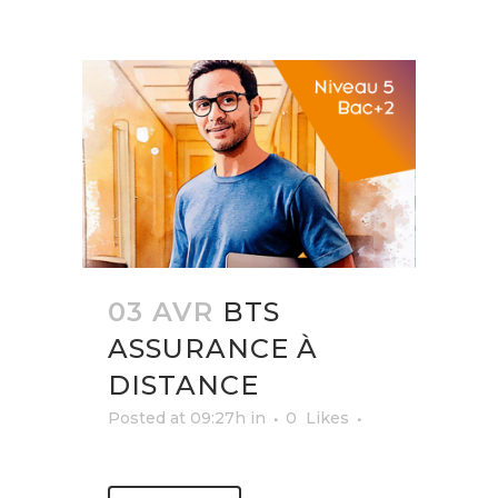
03 AVR
BTS
ASSURANCE À
DISTANCE
Posted at 09:27h
in
0
Likes