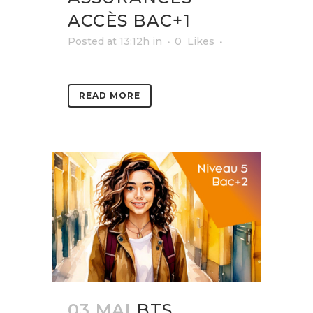
ACCÈS BAC+1
Posted at 13:12h
in
0
Likes
READ MORE
03 MAI
BTS