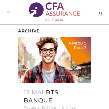
ARCHIVE
12 MAI
BTS
BANQUE
Posted at 10:22h
in
0
Likes