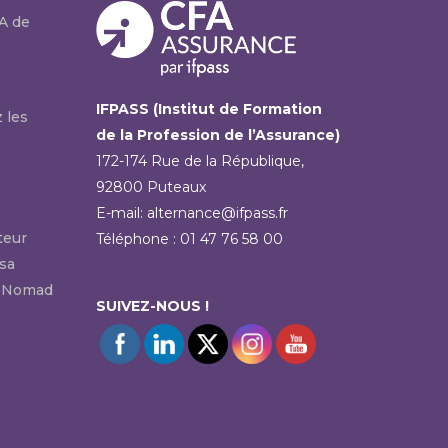
A de
IFPASS (Institut de Formation
 les
de la Profession de l’Assurance)
172-174 Rue de la République,
92800 Puteaux
E-mail: alternance@ifpass.fr
teur
Téléphone : 01 47 76 58 00
 sa
ec Nomad
SUIVEZ-NOUS !